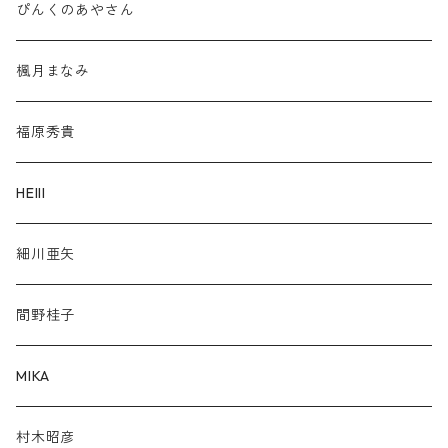
ぴんくのあやさん
楓月まなみ
福原秀貴
HElll
細川亜矢
間野桂子
MIKA
村木昭彦