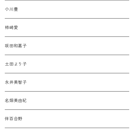
小川豊
柿崎愛
坂田和嘉子
土田より子
永井美智子
名畑美由紀
伴百合野