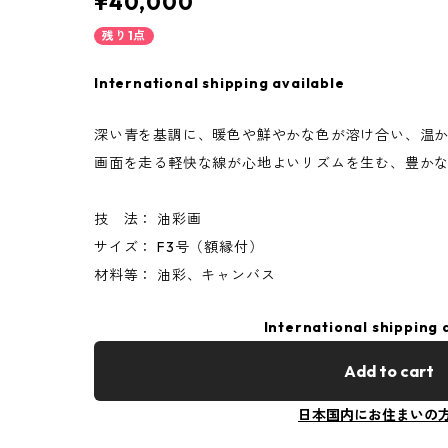
¥40,000
残り1点
International shipping available
深い青を基調に、暖色や鮮やかな色が溶け合い、温
画面を走る軽快な線が心地よいリズムを生む、豊か
技 法： 油彩画
サイズ： F3号（額縁付）
材料等： 油彩、キャンバス
International shipping 
Add to cart
日本国内にお住まいの