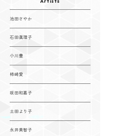
Artists
池田さやか
石田眞理子
小川豊
柿崎愛
坂田和嘉子
土田より子
永井美智子