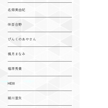
名畑美由紀
伴百合野
ぴんくのあやさん
楓月まなみ
福原秀貴
HElll
細川亜矢