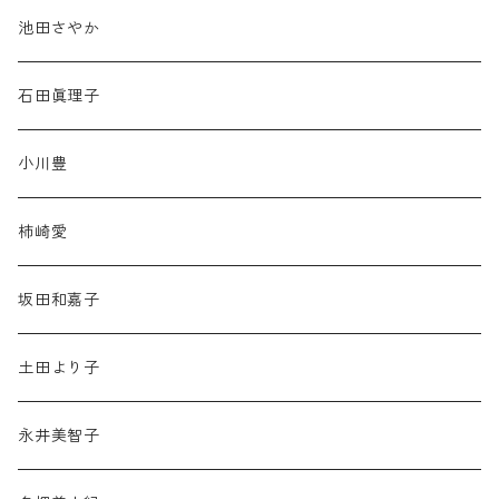
池田さやか
石田眞理子
小川豊
柿崎愛
坂田和嘉子
土田より子
永井美智子