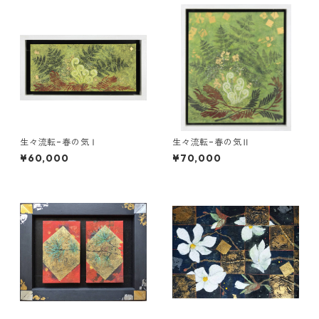
生々流転−春の気Ⅰ
生々流転−春の気Ⅱ
¥60,000
¥70,000