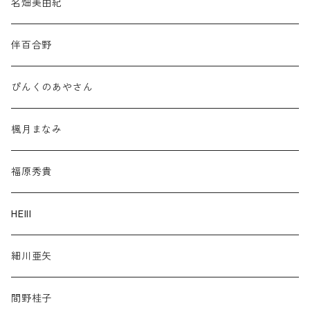
名畑美由紀
伴百合野
ぴんくのあやさん
楓月まなみ
福原秀貴
HElll
細川亜矢
間野桂子