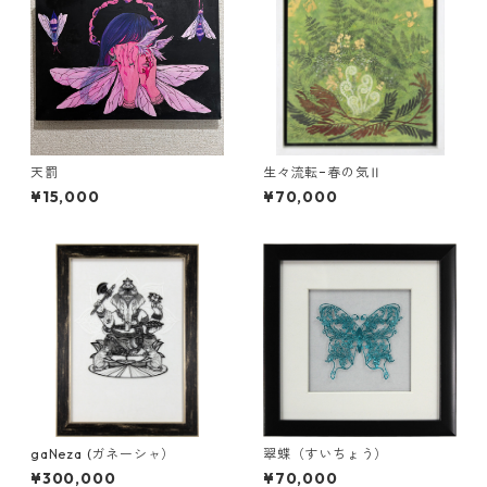
天罰
生々流転−春の気Ⅱ
¥15,000
¥70,000
gaNeza (ガネーシャ）
翠蝶（すいちょう）
¥300,000
¥70,000