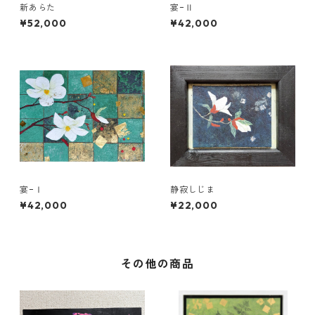
新あらた
宴−Ⅱ
¥52,000
¥42,000
宴−Ⅰ
静寂しじま
¥42,000
¥22,000
その他の商品