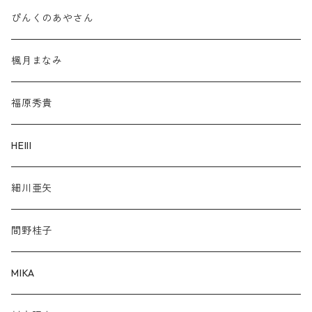
ぴんくのあやさん
楓月まなみ
福原秀貴
HElll
細川亜矢
間野桂子
MIKA