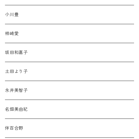
小川豊
柿崎愛
坂田和嘉子
土田より子
永井美智子
名畑美由紀
伴百合野