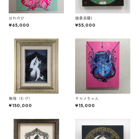
はれのひ
猫曼荼羅I
¥65,000
¥55,000
無碍（むげ）
サロメちゃん
¥150,000
¥15,000