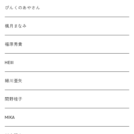
ぴんくのあやさん
楓月まなみ
福原秀貴
HElll
細川亜矢
間野桂子
MIKA