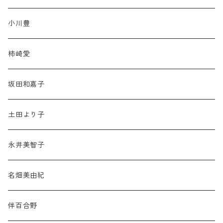
小川豊
柿崎愛
坂田和嘉子
土田より子
永井美智子
名畑美由紀
伴百合野