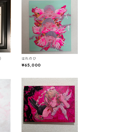
）
はれのひ
¥65,000