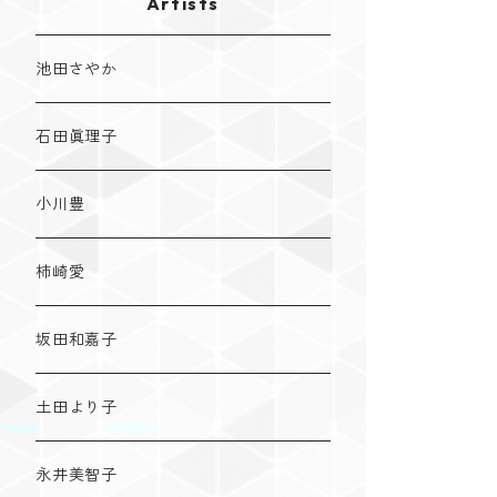
Artists
池田さやか
石田眞理子
小川豊
柿崎愛
坂田和嘉子
土田より子
永井美智子