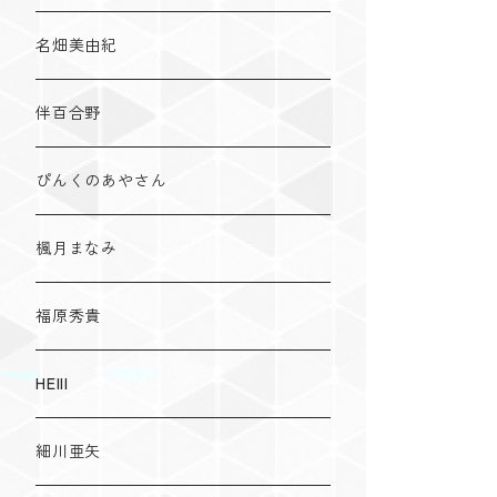
名畑美由紀
伴百合野
ぴんくのあやさん
楓月まなみ
福原秀貴
HElll
細川亜矢